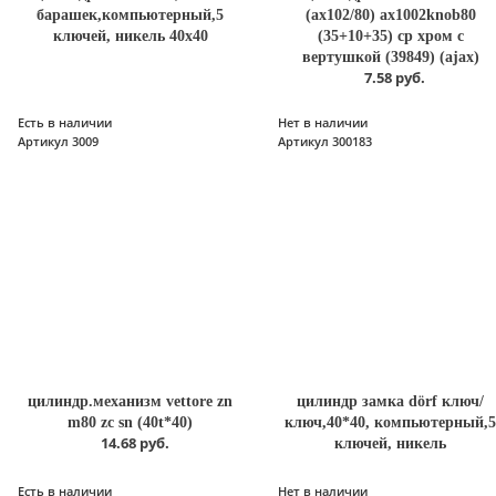
барашек,компьютерный,5
(ax102/80) ax1002knob80
ключей, никель 40х40
(35+10+35) cp хром с
вертушкой (39849) (ajax)
7.58 руб.
Есть в наличии
Нет в наличии
Артикул 3009
Артикул 300183
цилиндр.механизм vettore zn
цилиндр замка dörf ключ/
m80 zc sn (40t*40)
ключ,40*40, компьютерный,
14.68 руб.
ключей, никель
Есть в наличии
Нет в наличии