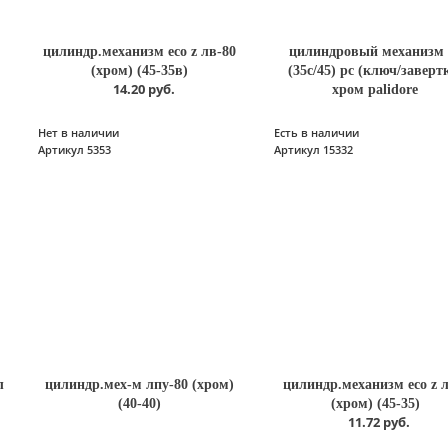
цилиндр.механизм есо z лв-80
цилиндровый механизм 
(хром) (45-35в)
(35с/45) рс (ключ/заверт
14.20 руб.
хром palidore
Нет в наличии
Есть в наличии
Артикул 5353
Артикул 15332
л
цилиндр.мех-м лпу-80 (хром)
цилиндр.механизм есо z л
(40-40)
(хром) (45-35)
11.72 руб.