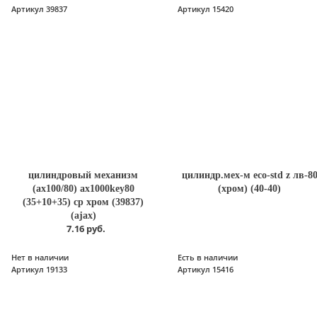
Артикул 39837
Артикул 15420
цилиндровый механизм
цилиндр.мех-м есо-std z лв-8
(ax100/80) ax1000key80
(хром) (40-40)
(35+10+35) cp хром (39837)
(ajax)
7.16 руб.
Нет в наличии
Есть в наличии
Артикул 19133
Артикул 15416