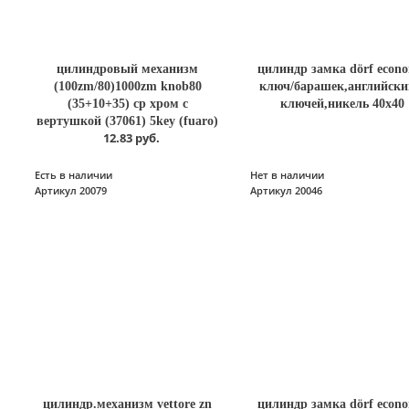
цилиндровый механизм
цилиндр замка dörf econo
(100zm/80)1000zm knob80
ключ/барашек,английски
(35+10+35) cp хром с
ключей,никель 40х40
вертушкой (37061) 5key (fuaro)
12.83 руб.
Есть в наличии
Нет в наличии
Артикул 20079
Артикул 20046
цилиндр.механизм vettore zn
цилиндр замка dörf econo