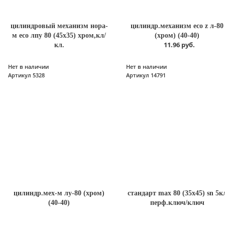
цилиндровый механизм нора-
цилиндр.механизм есо z л-80
м есо лпу 80 (45х35) хром,кл/
(хром) (40-40)
11.96 руб.
кл.
Нет в наличии
Нет в наличии
Артикул 5328
Артикул 14791
цилиндр.мех-м лу-80 (хром)
стандарт max 80 (35х45) sn 5к
(40-40)
перф.ключ/ключ