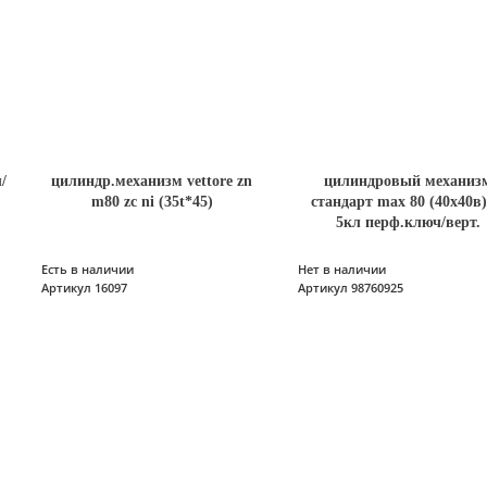
/
цилиндр.механизм vettore zn
цилиндровый механиз
m80 zc ni (35t*45)
стандарт max 80 (40х40в)
5кл перф.ключ/верт.
Есть в наличии
Нет в наличии
Артикул 16097
Артикул 98760925