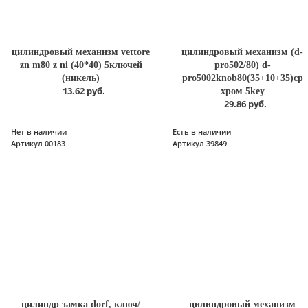
цилиндровый механизм vettore
цилиндровый механизм (d-
zn m80 z ni (40*40) 5ключей
pro502/80) d-
(никель)
pro5002knob80(35+10+35)cp
13.62 руб.
хром 5key
29.86 руб.
Нет в наличии
Есть в наличии
Артикул 00183
Артикул 39849
цилиндр замка dorf, ключ/
цилиндровый механизм