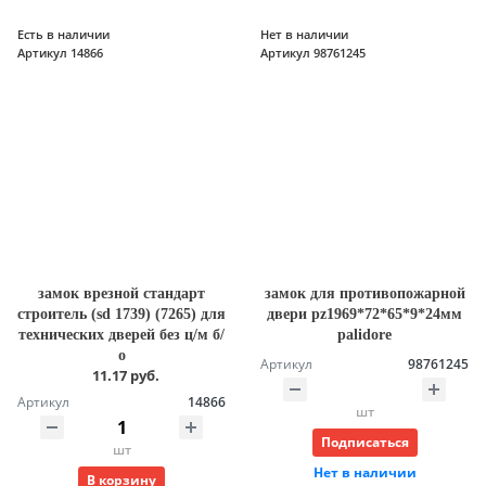
Есть в наличии
Нет в наличии
Артикул 14866
Артикул 98761245
замок врезной стандарт
замок для противопожарной
строитель (sd 1739) (7265) для
двери pz1969*72*65*9*24мм
технических дверей без ц/м б/
palidore
о
Артикул
98761245
11.17 руб.
Артикул
14866
шт
Подписаться
шт
Нет в наличии
В корзину