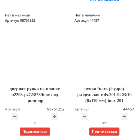
Нет в наличии
Нет в наличии
Артикул 98761252
Артикул 44457
дверная ручка на планке
ручка fuaro (фуаро)
u2203-pz72/8*8/inox под
раздельная r.dss201-0203/19
цилиндр
(8х110 мм) inox 201
Артикул
98761252
Артикул
44457
м
шт
Подписаться
Подписаться