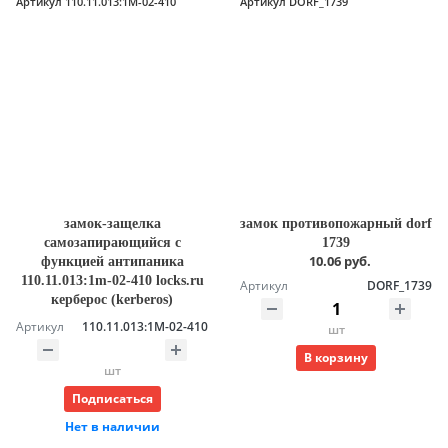
Артикул 110.11.013:1M-02-410
Артикул DORF_1739
замок-защелка
замок противопожарный dorf
самозапирающийся с
1739
10.06 руб.
функцией антипаника
110.11.013:1m-02-410 locks.ru
Артикул
DORF_1739
керберос (kerberos)
Артикул
110.11.013:1M-02-410
шт
В корзину
шт
Подписаться
Нет в наличии