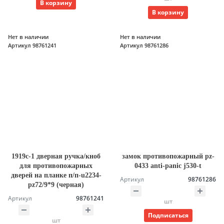
В корзину
В корзину
Нет в наличии
Нет в наличии
Артикул 98761241
Артикул 98761286
1919с-1 дверная ручка/кноб
замок противопожарный pz-
для противопожарных
0433 anti-panic j530-t
дверей на планке п/п-u2234-
Артикул
98761286
pz72/9*9 (черная)
Артикул
98761241
шт
Подписаться
шт