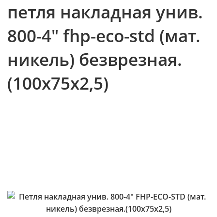
петля накладная унив.
800-4" fhp-есо-std (мат.
никель) безврезная.
(100х75х2,5)