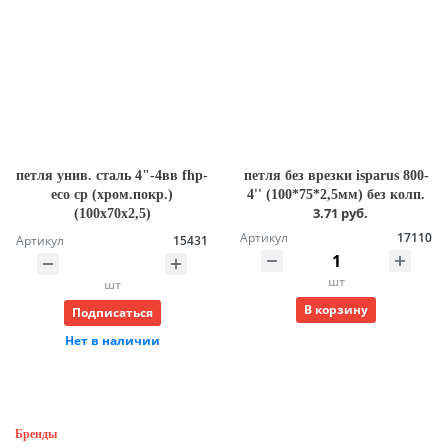
петля унив. сталь 4"-4вв fhp-
петля без врезки isparus 800-
eco cp (хром.покр.)
4'' (100*75*2,5мм) без колп.
3.71 руб.
(100х70х2,5)
Артикул
17110
Артикул
15431
шт
шт
В корзину
Подписаться
Нет в наличии
Бренды